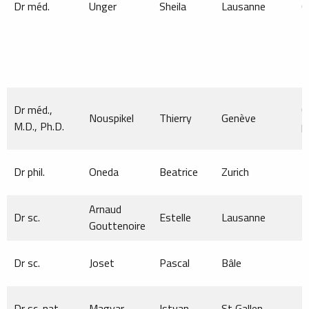
Dr méd.
Unger
Sheila
Lausanne
C
Dr méd.,
C
Nouspikel
Thierry
Genève
M.D., Ph.D.
p
Dr phil.
Oneda
Beatrice
Zurich
Arnaud
Dr sc.
Estelle
Lausanne
M
Gouttenoire
Dr sc.
Joset
Pascal
Bâle
M
Dr sc. nat.
Magyar
Istvan
St Gallen
M