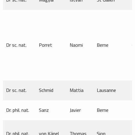
Dr sc. nat.
Porret
Naomi
Berne
C
Dr sc. nat.
Schmid
Mattia
Lausanne
M
Dr. phil. nat.
Sanz
Javier
Berne
M
Dr. phil. nat.
von Känel
Thomas
Sion
M