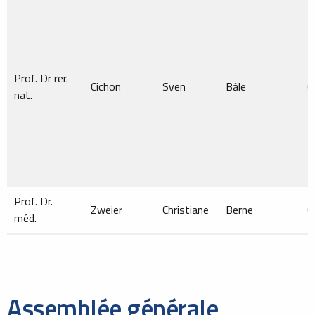
Prof. Dr rer.
Cichon
Sven
Bâle
C
nat.
Prof. Dr.
Zweier
Christiane
Berne
C
méd.
Assemblée générale