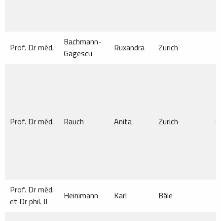
Bachmann-
Prof. Dr méd.
Ruxandra
Zurich
M
Gagescu
Prof. Dr méd.
Rauch
Anita
Zurich
C
Prof. Dr méd.
Heinimann
Karl
Bâle
M
et Dr phil. II