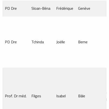
PD Dre
Sloan-Béna
Frédérique
Genève
M
PD Dre
Tchinda
Joëlle
Berne
M
C
Prof. Dr méd.
Filges
Isabel
Bâle
p