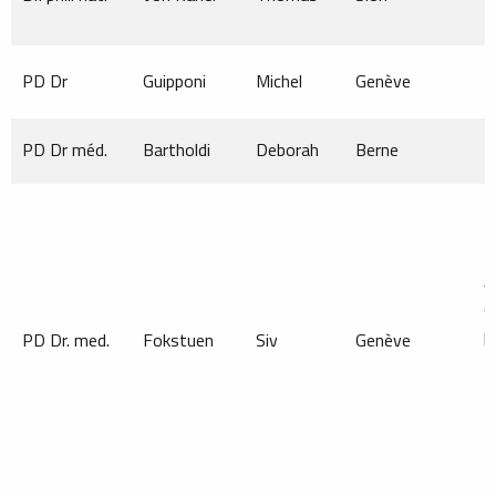
PD Dr
Guipponi
Michel
Genève
M
PD Dr méd.
Bartholdi
Deborah
Berne
M
A
c
p
PD Dr. med.
Fokstuen
Siv
Genève
M