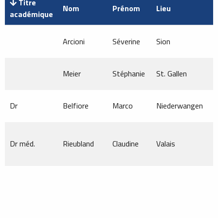
Titre
Nom
Prénom
Lieu
F
académique
Arcioni
Séverine
Sion
M
Meier
Stéphanie
St. Gallen
M
Dr
Belfiore
Marco
Niederwangen
M
Dr méd.
Rieubland
Claudine
Valais
M