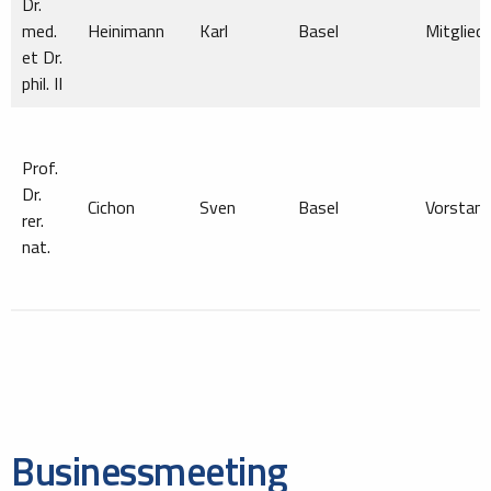
Dr.
med.
Heinimann
Karl
Basel
Mitglied
et Dr.
phil. II
Prof.
Dr.
Cichon
Sven
Basel
Vorstan
rer.
nat.
Businessmeeting