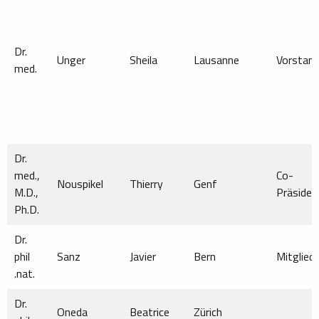
Dr.
Unger
Sheila
Lausanne
Vorstan
med.
Dr.
med.,
Co-
Nouspikel
Thierry
Genf
M.D.,
Präsiden
Ph.D.
Dr.
phil
Sanz
Javier
Bern
Mitglied
.nat.
Dr.
Oneda
Beatrice
Zürich